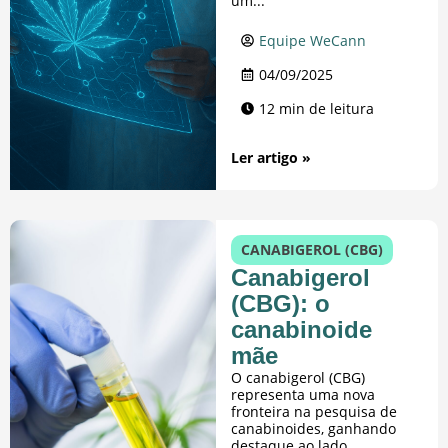
um...
Equipe WeCann
04/09/2025
12 min de leitura
Ler artigo »
CANABIGEROL (CBG)
Canabigerol
(CBG): o
canabinoide
mãe
O canabigerol (CBG)
representa uma nova
fronteira na pesquisa de
canabinoides, ganhando
destaque ao lado...