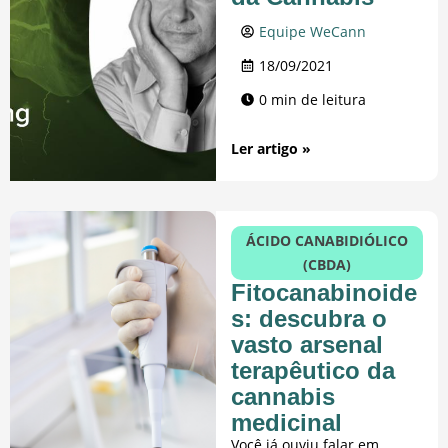
Equipe WeCann
18/09/2021
0 min de leitura
Ler artigo »
ÁCIDO CANABIDIÓLICO
(CBDA)
Fitocanabinoide
s: descubra o
vasto arsenal
terapêutico da
cannabis
medicinal
Você já ouviu falar em