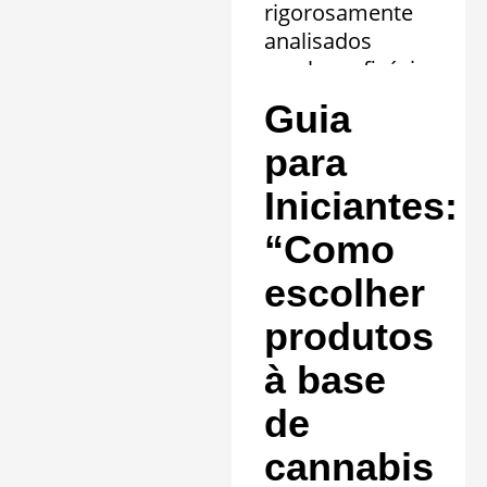
rigorosamente
analisados
revelam eficácia
comprovada em
Guia
20 quadros
clínicos.
para
Saiba mais »
Iniciantes:
“Como
escolher
produtos
à base
de
cannabis