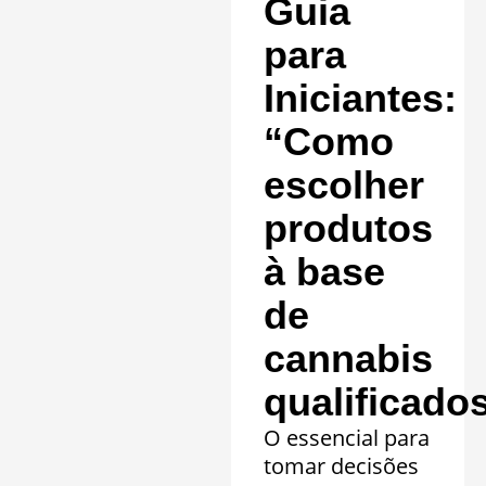
Guia
20 quadros
clínicos.
para
Saiba mais »
Iniciantes:
“Como
escolher
produtos
à base
de
cannabis
qualificado
O essencial para
tomar decisões