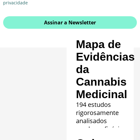
privacidade
Assinar a Newsletter
Mapa de
Evidências
da
Cannabis
Medicinal
194 estudos
rigorosamente
analisados
revelam eficácia
comprovada em