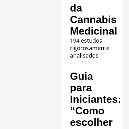
da
Cannabis
Medicinal
194 estudos
rigorosamente
analisados
revelam eficácia
comprovada em
Guia
20 quadros
clínicos.
para
Saiba mais »
Iniciantes:
“Como
escolher