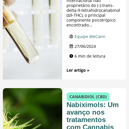
internacional não
proprietário do (-)-trans-
delta-9-tetrahidrocanabinol
(∆9-THC), o principal
componente psicotrópico
encontrado...
Equipe WeCann
27/06/2024
6 min de leitura
Ler artigo »
CANABIDIOL (CBD)
Nabiximols: Um
avanço nos
tratamentos
com Cannabis