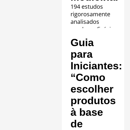
194 estudos
rigorosamente
analisados
revelam eficácia
comprovada em
Guia
20 quadros
clínicos.
para
Saiba mais »
Iniciantes:
“Como
escolher
produtos
à base
de