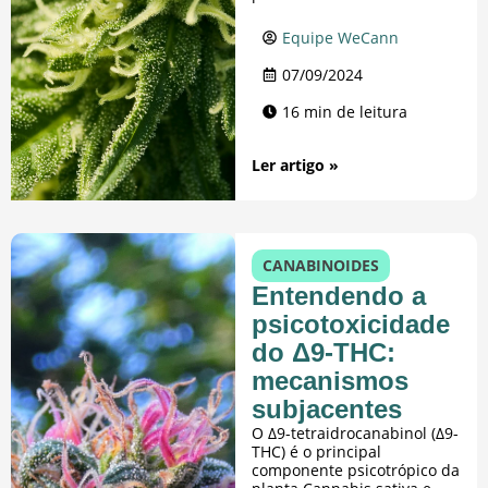
Equipe WeCann
07/09/2024
16 min de leitura
Ler artigo »
CANABINOIDES
Entendendo a
psicotoxicidade
do Δ9-THC:
mecanismos
subjacentes
O Δ9-tetraidrocanabinol (Δ9-
THC) é o principal
componente psicotrópico da