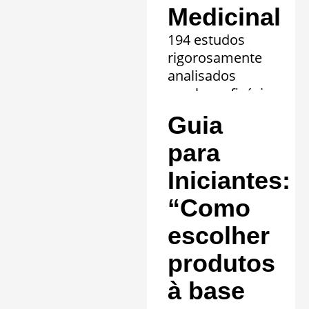
Medicinal
194 estudos
rigorosamente
analisados
revelam eficácia
comprovada em
Guia
20 quadros
clínicos.
para
Saiba mais »
Iniciantes:
“Como
escolher
produtos
à base