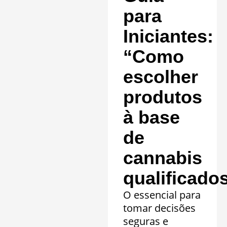
clínicos.
para
Saiba mais »
Iniciantes:
“Como
escolher
produtos
à base
de
cannabis
qualificado
O essencial para
tomar decisões
seguras e