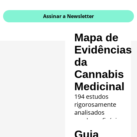
Assinar a Newsletter
Mapa de
Evidências
da
Cannabis
Medicinal
194 estudos
rigorosamente
analisados
revelam eficácia
comprovada em
Guia
20 quadros