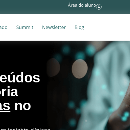
Área do aluno
tado
Summit
Newsletter
Blog
teúdos
ria
as
no