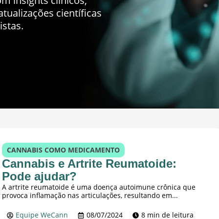
m insights clínicos,
tualizações científicas
istas.
CANNABIS COMO MEDICAMENTO
Cannabis e Artrite Reumatoide:
Pode ajudar?
A artrite reumatoide é uma doença autoimune crônica que
provoca inflamação nas articulações, resultando em...
Equipe WeCann
08/07/2024
8 min de leitura