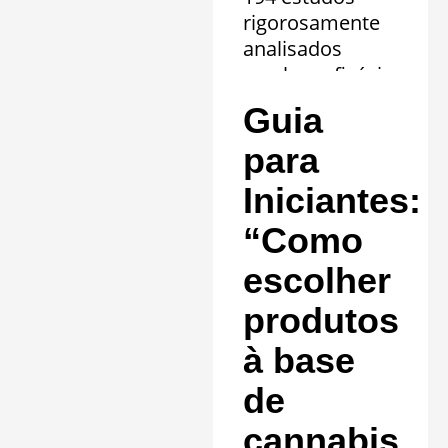
rigorosamente
analisados
revelam eficácia
comprovada em
Guia
20 quadros
clínicos.
para
Saiba mais »
Iniciantes:
“Como
escolher
produtos
à base
de
cannabis