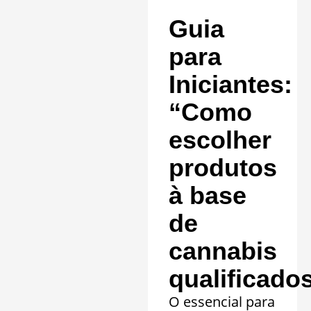
comprovada em
Guia
20 quadros
clínicos.
para
Saiba mais »
Iniciantes:
“Como
escolher
produtos
à base
de
cannabis
qualificado
O essencial para