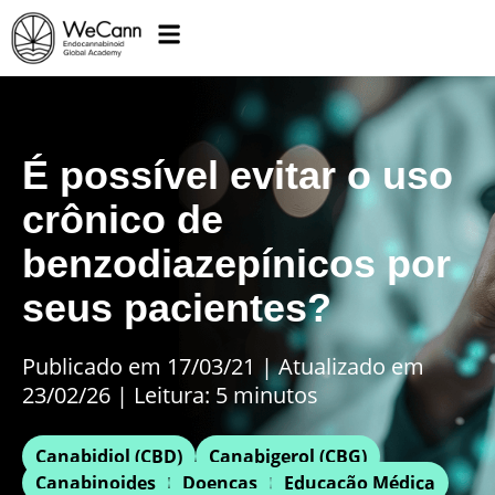
É possível evitar o uso
crônico de
benzodiazepínicos por
seus pacientes?
Publicado em 17/03/21
|
Atualizado em
23/02/26 | Leitura: 5 minutos
Canabidiol (CBD)
Canabigerol (CBG)
Canabinoides
Doenças
Educação Médica