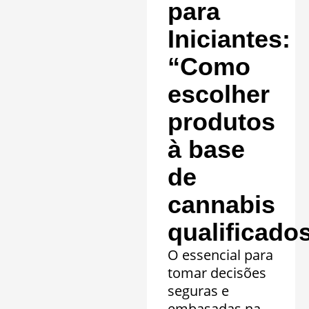
clínicos.
para
Saiba mais »
Iniciantes:
“Como
escolher
produtos
à base
de
cannabis
qualificado
O essencial para
tomar decisões
seguras e
embasadas na