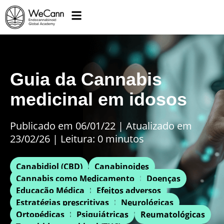
Guia da Cannabis
medicinal em idosos
Publicado em 06/01/22
|
Atualizado em
23/02/26 | Leitura: 0 minutos
Canabidiol (CBD)
Canabinoides
Cannabis como Medicamento
Doenças
Educação Médica
Efeitos adversos
Estratégias prescritivas
Neurológicas
Ortopédicas
Psiquiátricas
Reumatológicas