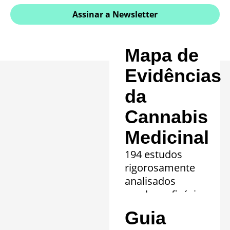
Assinar a Newsletter
Mapa de
Evidências
da
Cannabis
Medicinal
194 estudos
rigorosamente
analisados
revelam eficácia
comprovada em
Guia
20 quadros