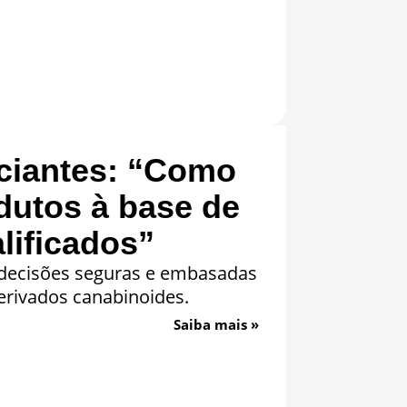
iciantes: “Como
dutos à base de
lificados”
 decisões seguras e embasadas
erivados canabinoides.
Saiba mais »