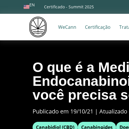
EN
Certificado - Summit 2025
WeCann
Certificação
Tra
O que é a Med
Endocanabinoi
você precisa s
Publicado em 19/10/21
|
Atualizado 
Canabidiol (CBD)
Canabinoides
Doe