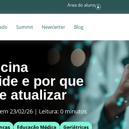
Área do aluno
tado
Summit
Newsletter
Blog
icina
de e por que
e atualizar
em 23/02/26 | Leitura: 0 minutos
nças
Educação Médica
Geriátricas