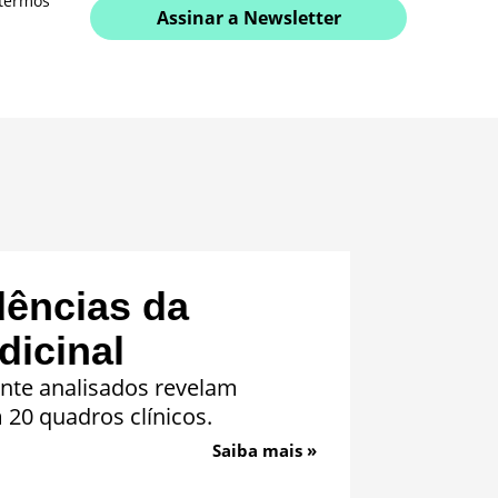
 termos
Assinar a Newsletter
dências da
icinal
nte analisados revelam
20 quadros clínicos.
Saiba mais »