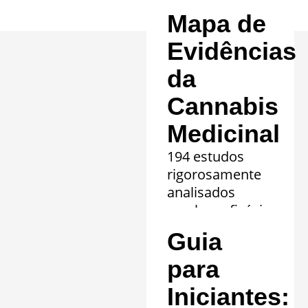
Mapa de
Evidências
da
Cannabis
Medicinal
194 estudos
rigorosamente
analisados
revelam eficácia
comprovada em
Guia
20 quadros
clínicos.
para
Saiba mais »
Iniciantes: