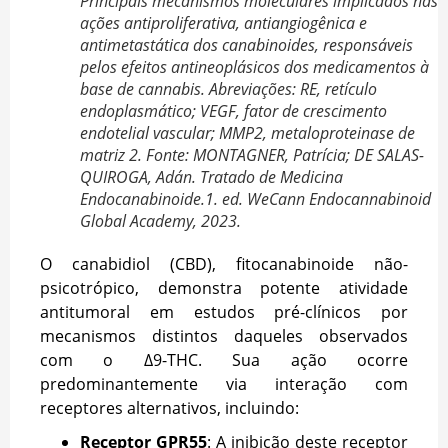
Principais mecanismos moleculares implicados nas
ações antiproliferativa, antiangiogênica e
antimetastática dos canabinoides, responsáveis
pelos efeitos antineoplásicos dos medicamentos à
base de cannabis. Abreviações: RE, retículo
endoplasmático; VEGF, fator de crescimento
endotelial vascular; MMP2, metaloproteinase de
matriz 2. Fonte: MONTAGNER, Patrícia; DE SALAS-
QUIROGA, Adán. Tratado de Medicina
Endocanabinoide.1. ed. WeCann Endocannabinoid
Global Academy, 2023.
O canabidiol (CBD), fitocanabinoide não-
psicotrópico, demonstra potente atividade
antitumoral em estudos pré-clínicos por
mecanismos distintos daqueles observados
com o Δ9-THC. Sua ação ocorre
predominantemente via interação com
receptores alternativos, incluindo:
Receptor GPR55
: A inibição deste receptor