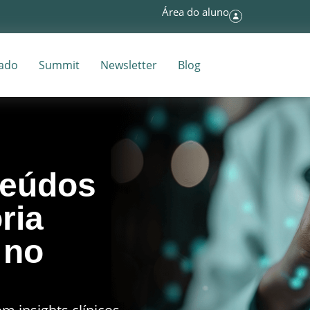
Área do aluno
tado
Summit
Newsletter
Blog
teúdos
ria
no