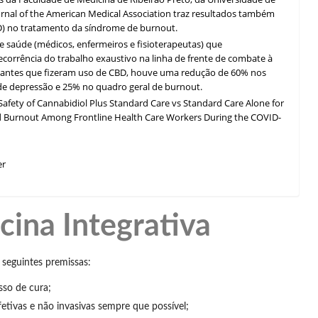
rnal of the American Medical Association traz resultados também
D) no tratamento da síndrome de burnout.
e saúde (médicos, enfermeiros e fisioterapeutas) que
rrência do trabalho exaustivo na linha de frente de combate à
ipantes que fizeram uso de CBD, houve uma redução de 60% nos
de depressão e 25% no quadro geral de burnout.
Safety of Cannabidiol Plus Standard Care vs Standard Care Alone for
d Burnout Among Frontline Health Care Workers During the COVID-
er
cina Integrativa
 seguintes premissas:
sso de cura;
etivas e não invasivas sempre que possível;