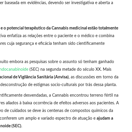
 baseada em evidências, devendo ser investigativa e aberta a
 o potencial terapêutico da Cannabis medicinal estão totalmente
iva enfatiza as relações entre o paciente e o médico e combina
es cuja segurança e eficácia tenham sido cientificamente
, muito embora as pesquisas sobre o assunto só tenham ganhado
ndocanabinoide
(SEC) na segunda metade do século XX. Mais
cional de Vigilância Sanitária (Anvisa)
, as discussões em torno da
desconstrução de estigmas socio-culturais por trás dessa planta.
entificamente desvendadas, a Cannabis encontrou terreno fértil na
es aliados à baixa ocorrência de efeitos adversos aos pacientes. A
ivo de cuidados se deve às centenas de compostos químicos da
 conferem um amplo e variado espectro de atuação e
ajudam a
inoide (SEC)
.