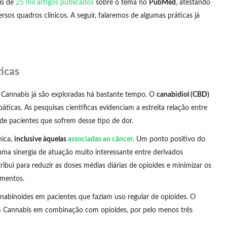
is de
25 mil artigos publicados
sobre o tema no
PubMed
, atestando
sos quadros clínicos. A seguir, falaremos de algumas práticas já
icas
a Cannabis já são exploradas há bastante tempo. O
canabidiol (CBD)
áticas. As pesquisas científicas evidenciam a estreita relação entre
de pacientes que sofrem desse tipo de dor.
nica,
inclusive àquelas
associadas ao câncer
. Um ponto positivo do
uma sinergia de atuação muito interessante entre derivados
ribui para reduzir as doses médias diárias de opioides e minimizar os
amentos.
nabinoides em pacientes que faziam uso regular de opioides. O
m Cannabis em combinação com opioides, por pelo menos três