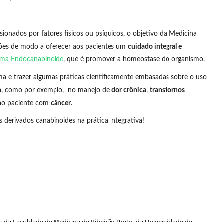
onados por fatores físicos ou psíquicos, o objetivo da Medicina
oções de modo a oferecer aos pacientes um
cuidado integral e
ema Endocanabinoide
, que é promover a homeostase do organismo.
ma e trazer algumas práticas cientificamente embasadas sobre o uso
iva, como por exemplo, no manejo de
dor crônica
,
transtornos
ao paciente com
câncer
.
s derivados canabinoides na prática integrativa!
 da Faculdade de Medicina de Ribeirão Preto, da Universidade de