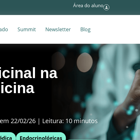
Área do aluno
tado
Summit
Newsletter
Blog
cinal na
icina
em 22/02/26 | Leitura: 10 minutos
édica
Endocrinológicas