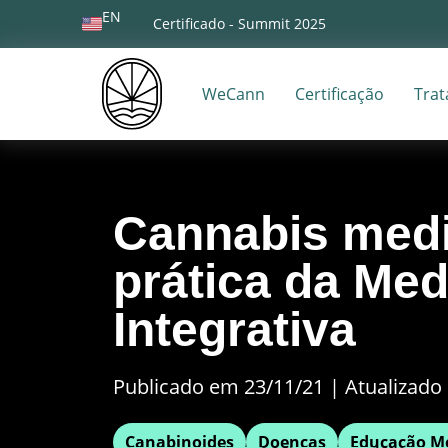
EN
Certificado - Summit 2025
WeCann
Certificação
Tra
Cannabis medi
prática da Med
Integrativa
Publicado em 23/11/21
|
Atualizado 
Canabinoides
Doenças
Educação M