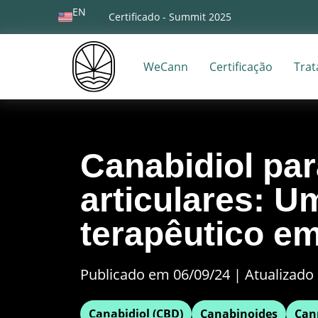
EN
Certificado - Summit 2025
WeCann
Certificação
Tra
Canabidiol pa
articulares: U
terapêutico e
Publicado em 06/09/24
|
Atualizado 
Canabidiol (CBD)
Canabinoides
Can