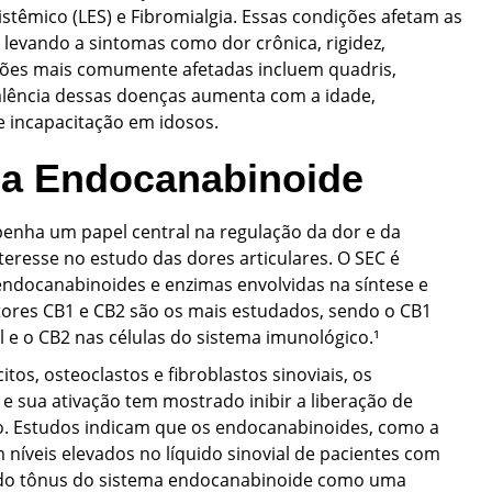
stêmico (LES) e Fibromialgia. Essas condições afetam as
, levando a sintomas como dor crônica, rigidez,
ações mais comumente afetadas incluem quadris,
valência dessas doenças aumenta com a idade,
e incapacitação em idosos.
ma Endocanabinoide
enha um papel central na regulação da dor e da
eresse no estudo das dores articulares. O SEC é
ndocanabinoides e enzimas envolvidas na síntese e
ores CB1 e CB2 são os mais estudados, sendo o CB1
e o CB2 nas células do sistema imunológico.¹
itos, osteoclastos e fibroblastos sinoviais, os
e sua ativação tem mostrado inibir a liberação de
o. Estudos indicam que os endocanabinoides, como a
níveis elevados no líquido sinovial de pacientes com
 do tônus do sistema endocanabinoide como uma