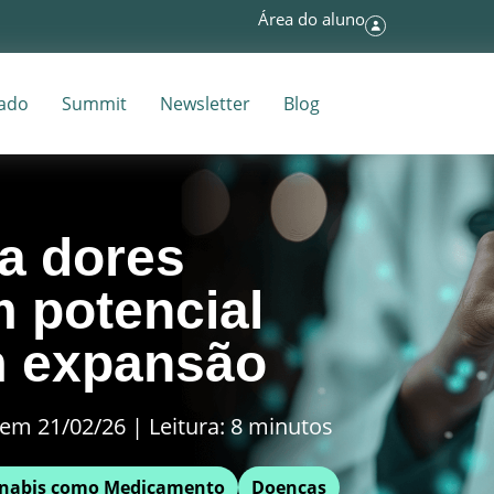
Área do aluno
tado
Summit
Newsletter
Blog
ra dores
m potencial
m expansão
em 21/02/26 | Leitura: 8 minutos
nabis como Medicamento
Doenças