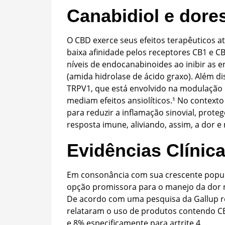
Canabidiol e dores
O CBD exerce seus efeitos terapêuticos 
baixa afinidade pelos receptores CB1 e 
níveis de endocanabinoides ao inibir as
(amida hidrolase de ácido graxo). Além d
TRPV1, que está envolvido na modulação d
mediam efeitos ansiolíticos.¹ No context
para reduzir a inflamação sinovial, prote
resposta imune, aliviando, assim, a dor 
Evidências Clínic
Em consonância com sua crescente popul
opção promissora para o manejo da dor na
De acordo com uma pesquisa da Gallup r
relataram o uso de produtos contendo CB
e 8% especificamente para artrite.
4