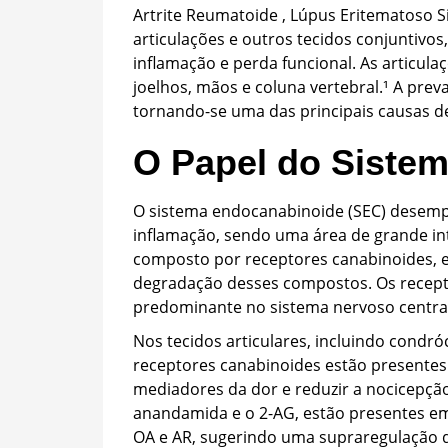
Artrite Reumatoide , Lúpus Eritematoso Si
articulações e outros tecidos conjuntivos
inflamação e perda funcional. As articul
joelhos, mãos e coluna vertebral.¹ A pre
tornando-se uma das principais causas d
O Papel do Siste
O sistema endocanabinoide (SEC) desemp
inflamação, sendo uma área de grande int
composto por receptores canabinoides, e
degradação desses compostos. Os recept
predominante no sistema nervoso central 
Nos tecidos articulares, incluindo condróc
receptores canabinoides estão presentes 
mediadores da dor e reduzir a nocicepçã
anandamida e o 2-AG, estão presentes em 
OA e AR, sugerindo uma supraregulação