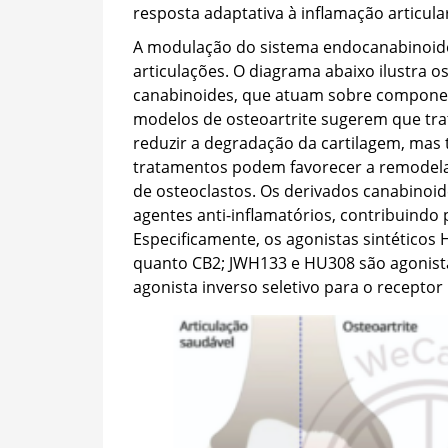
resposta adaptativa à inflamação articular
A modulação do sistema endocanabinoide 
articulações. O diagrama abaixo ilustra os
canabinoides, que atuam sobre component
modelos de osteoartrite sugerem que tr
reduzir a degradação da cartilagem, mas
tratamentos podem favorecer a remodela
de osteoclastos. Os derivados canabino
agentes anti-inflamatórios, contribuindo 
Especificamente, os agonistas sintéticos
quanto CB2; JWH133 e HU308 são agonista
agonista inverso seletivo para o receptor