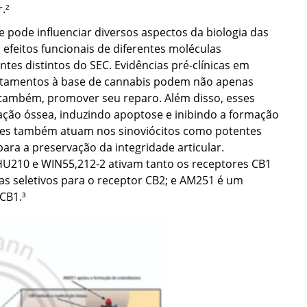
.²
pode influenciar diversos aspectos da biologia das
 efeitos funcionais de diferentes moléculas
es distintos do SEC. Evidências pré-clínicas em
atamentos à base de cannabis podem não apenas
 também, promover seu reparo. Além disso, esses
ção óssea, induzindo apoptose e inibindo a formação
ides também atuam nos sinoviócitos como potentes
para a preservação da integridade articular.
 HU210 e WIN55,212-2 ativam tanto os receptores CB1
s seletivos para o receptor CB2; e AM251 é um
 CB1.³