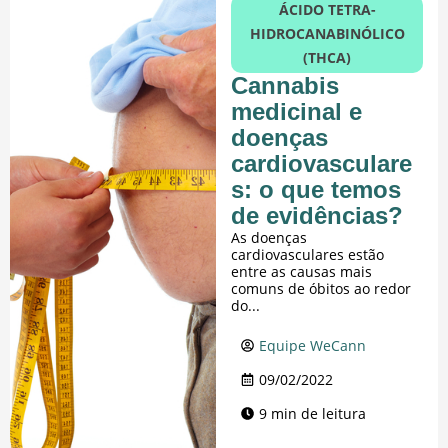
ÁCIDO TETRA-
HIDROCANABINÓLICO
(THCA)
Cannabis
medicinal e
doenças
cardiovasculare
s: o que temos
de evidências?
As doenças
cardiovasculares estão
entre as causas mais
comuns de óbitos ao redor
do...
Equipe WeCann
09/02/2022
9 min de leitura