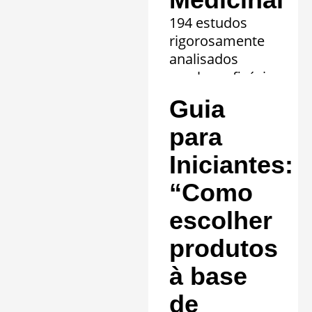
194 estudos
rigorosamente
analisados
revelam eficácia
comprovada em
Guia
20 quadros
clínicos.
para
Saiba mais »
Iniciantes:
“Como
escolher
produtos
à base
de