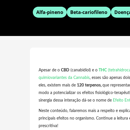
Alfa-pineno
Beta-cariofileno
Doenç
Apesar de o
CBD
(canabidiol) e o
THC
(tetrahidroc
quimiovariantes da Cannabis
, esses são apenas doi
eles, existem mais de
120
terpenos,
que representa
modo a potencializar os efeitos fisiológico-terapêu
sinergia dessa interação dá-se o nome de
Efeito En
Neste conteúdo, falaremos mais a respeito e explic
principais efeitos no organismo. Continue a leitura
prescritiva!