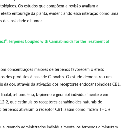
atológicos. Os estudos que compõem a revisão avaliam a
 efeito entourage da planta, evidenciando essa interação como uma
os de ansiedade e humor.
ect”: Terpenes Coupled with Cannabinoids for the Treatment of
om concentrações maiores de terpenos favorecem o efeito
ticos dos produtos à base de Cannabis. O estudo demonstrou um
io da dor
, através da ativação dos receptores endocanabinoides CB1.
linalol, a-humuleno, b-pineno e geraniol individualmente e em
-2, que estimula os receptores canabinoides naturais do
o terpenos ativaram o receptor CB1, assim como, fazem THC e
que, quando administrados individualmente, os terpenos diminuíram