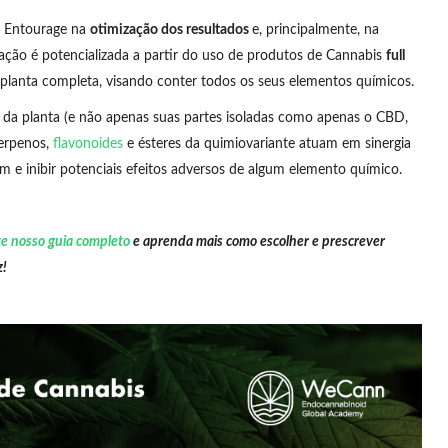
o Entourage na
otimização dos resultados
e, principalmente, na
eração é potencializada a partir do uso de produtos de Cannabis
full
planta completa, visando conter todos os seus elementos químicos.
 da planta (e não apenas suas partes isoladas como apenas o CBD,
erpenos,
flavonoides
e ésteres da quimiovariante atuam em sinergia
m e inibir potenciais efeitos adversos de algum elemento químico.
te nosso guia completo
e aprenda mais como escolher e prescrever
z!