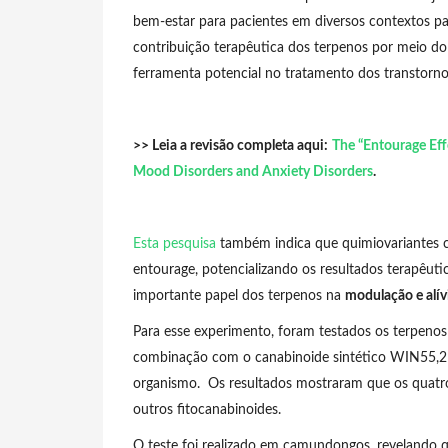
bem-estar para pacientes em diversos contextos p
contribuição terapêutica dos terpenos por meio do
ferramenta potencial no tratamento dos transtorn
>> Leia a revisão completa aqui:
The “Entourage Eff
Mood Disorders and Anxiety Disorders
.
Esta pesquisa
também indica que quimiovariantes c
entourage, potencializando os resultados terapêu
importante papel dos terpenos na
modulação e alív
Para esse experimento, foram testados os terpenos 
combinação com o canabinoide sintético WIN55,212
organismo. Os resultados mostraram que os quatr
outros fitocanabinoides.
O teste foi realizado em camundongos, revelando 