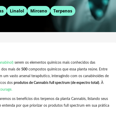
as
Linalol
Mirceno
Terpenos
anabinol)
serem os elementos químicos mais conhecidos das
s dos mais de
500
compostos químicos que essa planta reúne. Entre
m um vasto arsenal terapêutico, interagindo com os canabinoides de
ticos dos
produtos de Cannabis full spectrum (de espectro total)
. À
tourage.
aremos os benefícios dos terpenos da planta Cannabis, listando seus
 e entenda por que priorizar os produtos full spectrum em sua prática