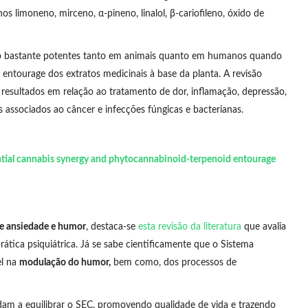
os limoneno, mirceno, α-pineno, linalol, β-cariofileno, óxido de
ão bastante potentes tanto em animais quanto em humanos quando
 entourage dos extratos medicinais à base da planta. A revisão
resultados em relação ao tratamento de dor, inflamação, depressão,
s associados ao câncer e infecções fúngicas e bacterianas.
tial cannabis synergy and phytocannabinoid-terpenoid entourage
de ansiedade e humor
, destaca-se
esta revisão da literatura
que avalia
ática psiquiátrica. Já se sabe cientificamente que o Sistema
el na
modulação do humor,
bem como, dos processos de
dam a equilibrar o SEC, promovendo qualidade de vida e trazendo