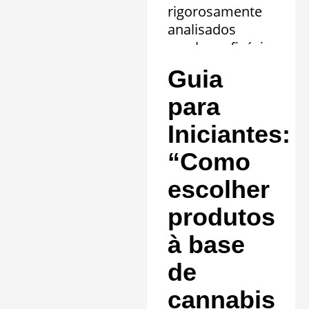
rigorosamente
analisados
revelam eficácia
comprovada em
Guia
20 quadros
clínicos.
para
Saiba mais »
Iniciantes:
“Como
escolher
produtos
à base
de
cannabis