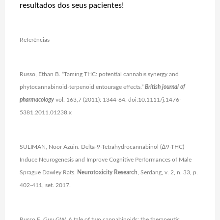
resultados dos seus pacientes!
Referências
Russo, Ethan B. “Taming THC: potential cannabis synergy and
phytocannabinoid-terpenoid entourage effects.”
British journal of
pharmacology
vol. 163,7 (2011): 1344-64. doi:10.1111/j.1476-
5381.2011.01238.x
SULIMAN, Noor Azuin. Delta-9-Tetrahydrocannabinol (∆9-THC)
Induce Neurogenesis and Improve Cognitive Performances of Male
Sprague Dawley Rats.
Neurotoxicity Research
, Serdang, v. 2, n. 33, p.
402-411, set. 2017.
Russo E, Guy GW. A tale of two cannabinoids: the therapeutic