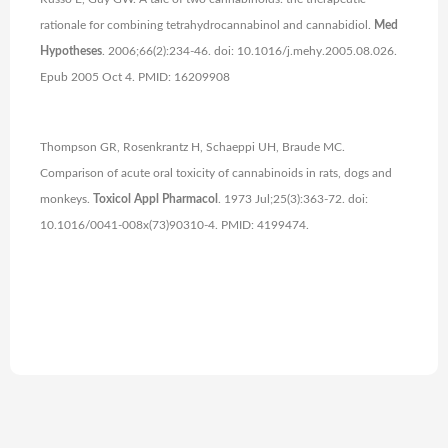
rationale for combining tetrahydrocannabinol and cannabidiol.
Med
Hypotheses
. 2006;66(2):234-46. doi: 10.1016/j.mehy.2005.08.026.
Epub 2005 Oct 4. PMID: 16209908
Thompson GR, Rosenkrantz H, Schaeppi UH, Braude MC.
Comparison of acute oral toxicity of cannabinoids in rats, dogs and
monkeys.
Toxicol Appl Pharmacol
. 1973 Jul;25(3):363-72. doi:
10.1016/0041-008x(73)90310-4. PMID: 4199474.