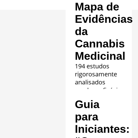
Mapa de
Evidências
da
Cannabis
Medicinal
194 estudos
rigorosamente
analisados
revelam eficácia
comprovada em
Guia
20 quadros
clínicos.
para
Saiba mais »
Iniciantes: