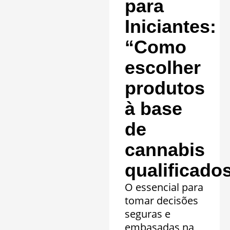
clínicos.
para
Saiba mais »
Iniciantes:
“Como
escolher
produtos
à base
de
cannabis
qualificado
O essencial para
tomar decisões
seguras e
embasadas na