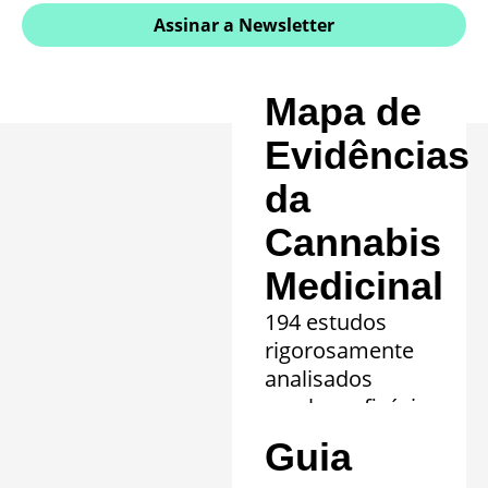
Assinar a Newsletter
Mapa de
Evidências
da
Cannabis
Medicinal
194 estudos
rigorosamente
analisados
revelam eficácia
comprovada em
Guia
20 quadros