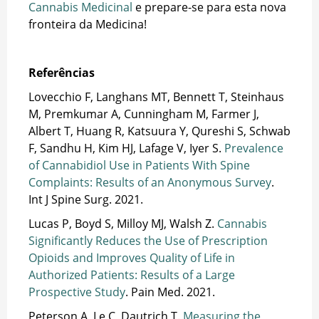
Cannabis Medicinal
e prepare-se para esta nova
fronteira da Medicina!
Referências
Lovecchio F, Langhans MT, Bennett T, Steinhaus
M, Premkumar A, Cunningham M, Farmer J,
Albert T, Huang R, Katsuura Y, Qureshi S, Schwab
F, Sandhu H, Kim HJ, Lafage V, Iyer S.
Prevalence
of Cannabidiol Use in Patients With Spine
Complaints: Results of an Anonymous Survey
.
Int J Spine Surg. 2021.
Lucas P, Boyd S, Milloy MJ, Walsh Z.
Cannabis
Significantly Reduces the Use of Prescription
Opioids and Improves Quality of Life in
Authorized Patients: Results of a Large
Prospective Study
. Pain Med. 2021.
Peterson A, Le C, Dautrich T.
Measuring the