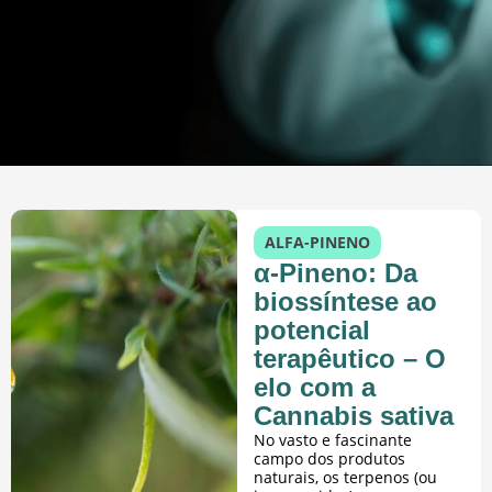
ALFA-PINENO
α-Pineno: Da
biossíntese ao
potencial
terapêutico – O
elo com a
Cannabis sativa
No vasto e fascinante
campo dos produtos
naturais, os terpenos (ou