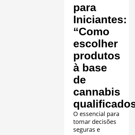
clínicos.
para
Saiba mais »
Iniciantes:
“Como
escolher
produtos
à base
de
cannabis
qualificado
O essencial para
tomar decisões
seguras e