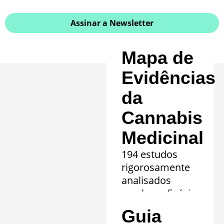
Assinar a Newsletter
Mapa de
Evidências
da
Cannabis
Medicinal
194 estudos
rigorosamente
analisados
revelam eficácia
comprovada em
Guia
20 quadros