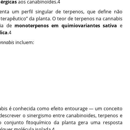
nérgicas
aos canabinoides.
4
nta um perfil singular de terpenos, que define não
erapêutico” da planta. O teor de terpenos na cannabis
cia de
monoterpenos em quimiovariantes sativa
e
dica
.
4
nnabis
incluem:
abis é conhecida como efeito entourage — um conceito
 descrever o sinergismo entre canabinoides, terpenos e
 o conjunto fitoquímico da planta gera uma resposta
alquer molécula isolada.
4