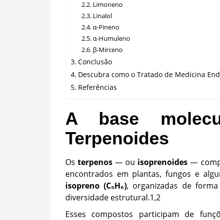
Limoneno
Linalol
α-Pineno
α-Humuleno
β-Mirceno
Conclusão
Descubra como o Tratado de Medicina Endo
Referências
A base molecu
Terpenoides
Os
terpenos
— ou
isoprenoides
— compõ
encontrados em plantas, fungos e algu
isopreno (C₅H₈)
, organizadas de forma 
diversidade estrutural.
1,2
Esses compostos participam de funçõe