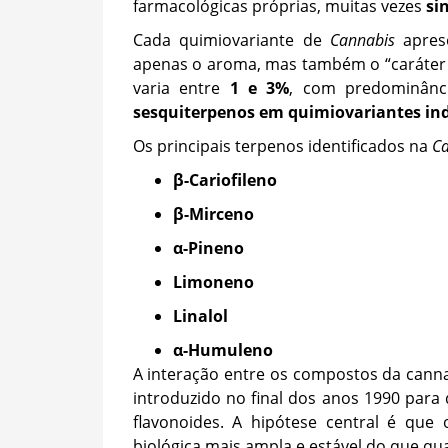
farmacológicas próprias, muitas vezes
si
Cada quimiovariante de
Cannabis
aprese
apenas o aroma, mas também o “caráter t
varia entre
1 e 3%
, com predominân
sesquiterpenos em quimiovariantes in
Os principais terpenos identificados na
Ca
β-Cariofileno
β-Mirceno
α-Pineno
Limoneno
Linalol
α-Humuleno
A interação entre os compostos da cann
introduzido no final dos anos 1990 para
flavonoides. A hipótese central é que
biológica mais ampla e estável do que qu