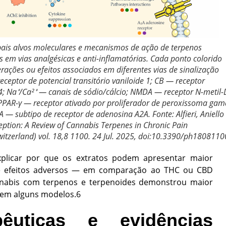
ais alvos moleculares e mecanismos de ação de terpenos
s em vias analgésicas e anti-inflamatórias. Cada ponto colorido
erações ou efeitos associados em diferentes vias de sinalização
eceptor de potencial transitório vaniloide 1; CB — receptor
 4; Na⁺/Ca²⁺ — canais de sódio/cálcio; NMDA — receptor N-metil-
 PPAR-γ — receptor ativado por proliferador de peroxissoma gam
 subtipo de receptor de adenosina A2A. Fonte: Alfieri, Aniello 
eption: A Review of Cannabis Terpenes in Chronic Pain
itzerland) vol. 18,8 1100. 24 Jul. 2025, doi:10.3390/ph1808110
explicar por que os extratos podem apresentar maior
 de efeitos adversos — em comparação ao THC ou CBD
annabis com terpenos e terpenoides demonstrou maior
 em alguns modelos.
6
pêuticas e evidências