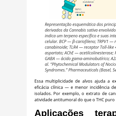
Representação esquemática dos princip
derivados da Cannabis sativa envolvido
indica um terpeno específico e suas int
celular. BCP — β-cariofileno; TRPV1 — r
canabinoide; TLR4 — receptor Toll-like
aspartato; AChE — acetilcolinesterase;
GABA — ácido gama-aminobutírico; A2A —
al. “Phytochemical Modulators of Nocic
Syndromes.” Pharmaceuticals (Basel, Sw
Essa multiplicidade de alvos ajuda a 
eficácia clínica — e menor incidência
isolados. Por exemplo, o extrato de c
atividade antitumoral do que o THC puro
Aplicações tera