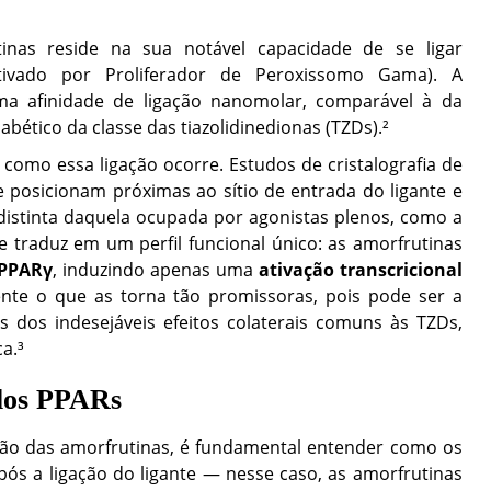
nas reside na sua notável capacidade de se ligar
ivado por Proliferador de Peroxissomo Gama). A
uma afinidade de ligação nanomolar, comparável à da
abético da classe das tiazolidinedionas (TZDs).²
 como essa ligação ocorre. Estudos de cristalografia de
e posicionam próximas ao sítio de entrada do ligante e
é distinta daquela ocupada por agonistas plenos, como a
se traduz em um perfil funcional único: as amorfrutinas
 PPARγ
, induzindo apenas uma
ativação transcricional
ente o que as torna tão promissoras, pois pode ser a
os dos indesejáveis efeitos colaterais comuns às TZDs,
a.³
elos PPARs
ão das amorfrutinas, é fundamental entender como os
ós a ligação do ligante — nesse caso, as amorfrutinas