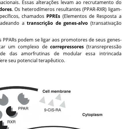
cionais. Essas alterações levam ao recrutamento do
dores
. Os heterodímeros resultantes (PPAR-RXR) ligam-
pecíficos, chamados
PPREs
(Elementos de Resposta a
ncadeando a
transcrição de genes-alvo
(transativação
os PPARs podem se ligar aos promotores de seus genes-
rutar um complexo de
correpressores
(transrepressão
ade das amorfrutinas de modular essa intrincada
ere seu potencial terapêutico.