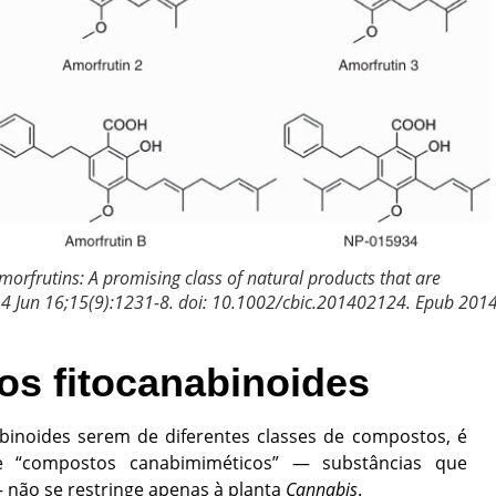
morfrutins: A promising class of natural products that are
14 Jun 16;15(9):1231-8. doi: 10.1002/cbic.201402124. Epub 201
os fitocanabinoides
abinoides serem de diferentes classes de compostos, é
de
“compostos canabimiméticos” — substâncias que
 não se restringe apenas à planta
Cannabis
.