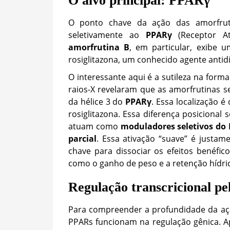
O alvo principal: PPARγ
O ponto chave da ação das amorfruti
seletivamente ao
PPARγ
(Receptor At
amorfrutina B
, em particular, exibe 
rosiglitazona, um conhecido agente antidi
O interessante aqui é a sutileza na forma
raios-X revelaram que as amorfrutinas s
da hélice 3 do
PPARγ
. Essa localização 
rosiglitazona. Essa diferença posicional 
atuam como
moduladores seletivos do
parcial
. Essa ativação “suave” é justam
chave para dissociar os efeitos benéfic
como o ganho de peso e a retenção hídric
Regulação transcricional p
Para compreender a profundidade da aç
PPARs funcionam na regulação gênica. Ap