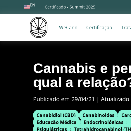
EN
Certificado - Summit 2025
WeCann
Certificação
Tra
Cannabis e pe
qual a relação
Publicado em 29/04/21
|
Atualizado 
Canabidiol (CBD)
Canabinoides
Car
Educação Médica
Endocrinológicas
Psiquiátricas
Tetrahidrocanabinol (TH