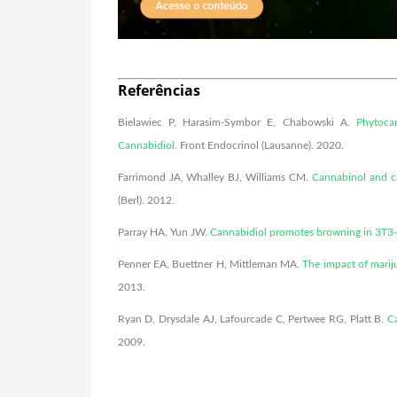
Referências
Bielawiec P, Harasim-Symbor E, Chabowski A.
Phytoca
Cannabidiol.
Front Endocrinol (Lausanne). 2020.
Farrimond JA, Whalley BJ, Williams CM.
Cannabinol and ca
(Berl). 2012.
Parray HA, Yun JW.
Cannabidiol promotes browning in 3T3-
Penner EA, Buettner H, Mittleman MA.
The impact of marij
2013.
Ryan D, Drysdale AJ, Lafourcade C, Pertwee RG, Platt B.
Ca
2009.