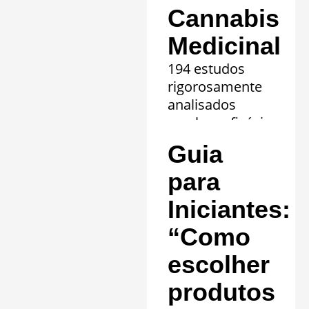
Cannabis
Medicinal
194 estudos
rigorosamente
analisados
revelam eficácia
comprovada em
Guia
20 quadros
clínicos.
para
Saiba mais »
Iniciantes:
“Como
escolher
produtos