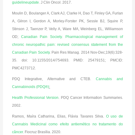
guideline
update
. J Clin Oncol. 2017.
Moulin D, Boulanger A, Clark AJ, Clarke H, Dao T, Finley GA, Furlan
A, Gilron I, Gordon A, Morley-Forster PK, Sessle BJ, Squire P,
Stinson J, Taenzer P, Velly A, Ware MA, Weinberg EL, Williamson
OD;
Canadian Pain Society. Pharmacological management of
chronic neuropathic pain: revised consensus statement from the
Canadian Pain Society
. Pain Res Manag. 2014 Nov-Dec;19(6):328-
35. doi: 10.1155/2014/754693. PMID: 25479151; PMCID:
PMC4273712.
PDQ Integrative, Alternative and CTEB.
Cannabis and
Cannabinoids (PDQ®)
:
Health Professional Version
. PDQ Cancer Information Summaries.
2002.
Ramos, Maíra Catharina, Elias, Flávia Tavares Silva.
O uso de
Cannabis Medicinal como efeito antiemético no tratamento do
câncer
. Fiocruz Brasília. 2020.