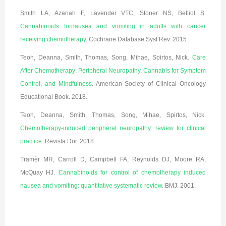
Smith LA, Azariah F, Lavender VTC, Stoner NS, Bettiol S.
Cannabinoids for
nausea and vomiting in adults with cancer
receiving chemotherapy
. Cochrane
Database Syst Rev. 2015.
Teoh, Deanna, Smith, Thomas, Song, Mihae, Spirtos, Nick.
Care
After Chemotherapy: Peripheral Neuropathy, Cannabis for Symptom
Control, and Mindfulness
. American Society of Clinical Oncology
Educational Book. 2018.
Teoh, Deanna, Smith, Thomas, Song, Mihae, Spirtos, Nick.
Chemotherapy-induced peripheral neuropathy: review for clinical
practice
. Revista Dor. 2018.
Tramèr MR, Carroll D, Campbell FA, Reynolds DJ, Moore RA,
McQuay HJ.
Cannabinoids for control of chemotherapy induced
nausea and vomiting: quantitative systematic review
. BMJ. 2001.