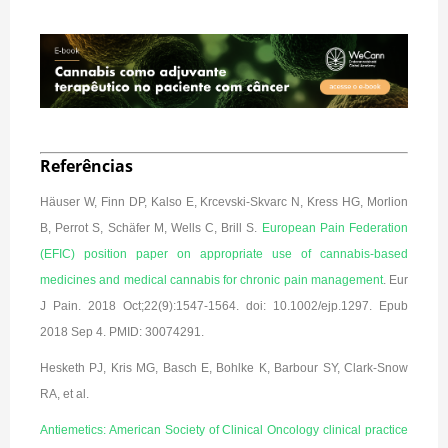
Referências
Häuser W, Finn DP, Kalso E, Krcevski-Skvarc N, Kress HG, Morlion
B, Perrot S, Schäfer M, Wells C, Brill S.
European Pain Federation
(EFIC) position paper on appropriate use of cannabis-based
medicines and medical cannabis for chronic pain management
. Eur
J Pain. 2018 Oct;22(9):1547-1564. doi: 10.1002/ejp.1297. Epub
2018 Sep 4. PMID: 30074291.
Hesketh PJ, Kris MG, Basch E, Bohlke K, Barbour SY, Clark-Snow
RA, et al.
Antiemetics: American Society of Clinical Oncology clinical practice