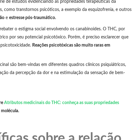
rie de estudos evidenciando as propriedades terapêuticas da
, como transtornos psicóticos, a exemplo da esquizofrenia, e outros
ão
e
estresse pós-traumático.
 rebater o estigma social envolvendo os canabinoides. O THC, por
ico por seu potencial psicotóxico. Porém, é preciso esclarecer que
 psicotoxicidade.
Reações psicotóxicas são muito raras em
inal são bem-vindas em diferentes quadros clínicos psiquiátricos,
ação da percepção da dor e na estimulação da sensação de bem-
re
Atributos medicinais do THC: conheça as suas propriedades
 molécula.
ficas sobre a relação