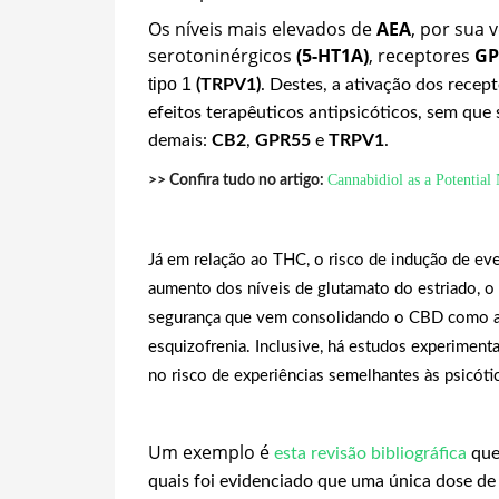
Os níveis mais elevados de
AEA
, por sua 
serotoninérgicos
(5-HT1A)
, receptores
GP
tipo 1
(TRPV1)
. Destes, a ativação dos recep
efeitos terapêuticos antipsicóticos, sem que 
demais:
CB2
,
GPR55
e
TRPV1
.
Cannabidiol as a Potential
>> Confira tudo no artigo:
Já em relação ao THC, o risco de indução de ev
aumento dos níveis de glutamato do estriado, o 
segurança que vem consolidando o CBD como a e
esquizofrenia. Inclusive, há estudos experimen
no risco de experiências semelhantes às psicótic
Um exemplo é
esta revisão bibliográfica
que
quais foi evidenciado que uma única dose de