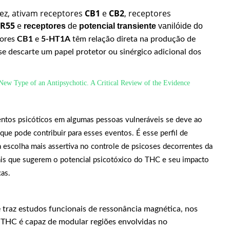
vez, ativam receptores
CB1
e
CB2
, receptores
R55
e
receptores
de
potencial transiente
vanilóide do
tores
CB1
e
5-HT1A
têm relação direta na produção de
se descarte um papel protetor ou sinérgico adicional dos
 New Type of an Antipsychotic. A Critical Review of the Evidence
entos psicóticos em algumas pessoas vulneráveis se deve ao
que pode contribuir para esses eventos. É esse perfil de
scolha mais assertiva no controle de psicoses decorrentes da
tais que sugerem o potencial psicotóxico do THC e seu impacto
as.
 traz estudos funcionais de ressonância magnética, nos
 THC é capaz de modular regiões envolvidas no