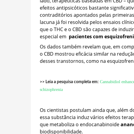
lado, terapêuticas baseadas em CBD – qui
efeitos antipsicóticos bastante significa
contraditórios apontados pelas primeiras
lacuna já foi resolvida pelos ensaios clí
que o THC e o CBD são capazes de induzir
especial em
pacientes com esquizofren
Os dados também revelam que, em compa
o CBD mostrou eficácia similar na reduç
desses transtornos, como na esquizofreni
Cannabidiol enhance
>> Leia a pesquisa completa em:
schizophrenia
Os cientistas postulam ainda que, além d
essa substância induz vários efeitos tera
que metaboliza o endocanabinoide
anan
biodisponibilidade.