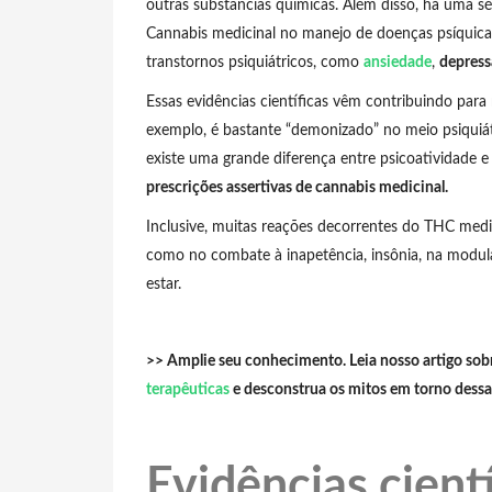
outras substâncias químicas. Além disso, há uma sé
Cannabis medicinal no manejo de doenças psíquicas
transtornos psiquiátricos, como
ansiedade
,
depress
Essas evidências científicas vêm contribuindo para
exemplo, é bastante “demonizado” no meio psiquiátr
existe uma grande diferença entre psicoatividade e
prescrições assertivas de cannabis medicinal.
Inclusive, muitas reações decorrentes do THC medic
como no combate à inapetência, insônia, na modul
estar.
>> Amplie seu conhecimento. Leia nosso artigo sob
terapêuticas
e desconstrua os mitos em torno dessa
Evidências cientí