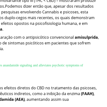
movariante tipo III (THC < CBD) – mostraram produzir
tivos.Podemos dizer então que, apesar dos resultados
 pesquisas envolvendo Cannabis e psicoses, esta
nicos duplo-cegos mais recentes, os quais demonstram
 efeitos opostos na psicofisiologia humana, e em
ia
.
ração com o antipsicótico convencional
amisulprida
,
ão de sintomas psicóticos em pacientes que sofrem
a.
s anandamide signaling and alleviates psychotic symptoms of
os efeitos diretos do CBD no tratamento das psicoses,
pêuticos indiretos, como a inibição da enzima
(FAAH)
,
damida (AEA)
, aumentando assim sua