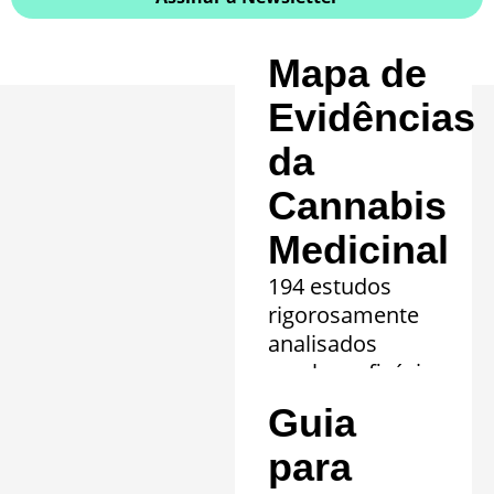
Mapa de
Evidências
da
Cannabis
Medicinal
194 estudos
rigorosamente
analisados
revelam eficácia
comprovada em
Guia
20 quadros
clínicos.
para
Saiba mais »