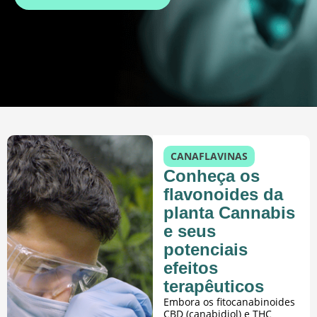
CANAFLAVINAS
Conheça os
flavonoides da
planta Cannabis
e seus
potenciais
efeitos
terapêuticos
Embora os fitocanabinoides
CBD (canabidiol) e THC