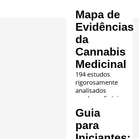
Mapa de
Evidências
da
Cannabis
Medicinal
194 estudos
rigorosamente
analisados
revelam eficácia
comprovada em
Guia
20 quadros
clínicos.
para
Saiba mais »
Iniciantes: