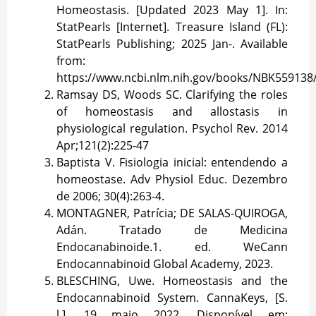
Homeostasis. [Updated 2023 May 1]. In:
StatPearls [Internet]. Treasure Island (FL):
StatPearls Publishing; 2025 Jan-. Available
from:
https://www.ncbi.nlm.nih.gov/books/NBK559138
Ramsay DS, Woods SC. Clarifying the roles
of homeostasis and allostasis in
physiological regulation. Psychol Rev. 2014
Apr;121(2):225-47
Baptista V. Fisiologia inicial: entendendo a
homeostase. Adv Physiol Educ. Dezembro
de 2006; 30(4):263-4.
MONTAGNER, Patrícia; DE SALAS-QUIROGA,
Adán. Tratado de Medicina
Endocanabinoide.1. ed. WeCann
Endocannabinoid Global Academy, 2023.
BLESCHING, Uwe. Homeostasis and the
Endocannabinoid System. CannaKeys, [S.
l.], 19 maio 2022. Disponível em: