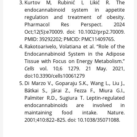
Kurtov M, Rubinić I, Likić R. The
endocannabinoid system in appetite
regulation and treatment of obesity.
Pharmacol Res Perspect. 2024
Oct;12(5):e70009. doi: 10.1002/prp2.70009.
PMID: 39292202; PMCID: PMC11409765.
Rakotoarivelo, Volatiana et al. “Role of the
Endocannabinoid System in the Adipose
Tissue with Focus on Energy Metabolism.”
Cells
vol. 10,6 1279. 21 May. 2021,
doi:10.3390/cells10061279
Di Marzo V., Goparaju S.K., Wang L., Liu J.,
Bátkai S., Járai Z., Fezza F., Miura G.I.,
Palmiter R.D., Sugiura T. Leptin-regulated
endocannabinoids are involved in
maintaining food intake. Nature.
2001;410:822–825. doi: 10.1038/35071088
.