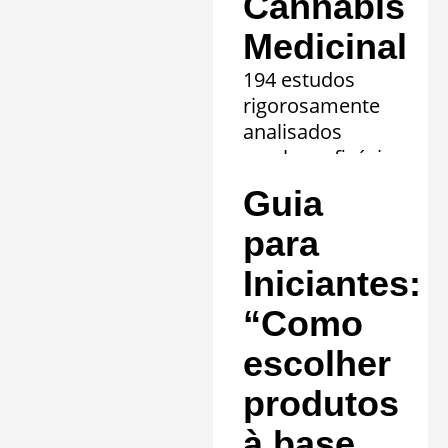
Cannabis
Medicinal
194 estudos
rigorosamente
analisados
revelam eficácia
comprovada em
Guia
20 quadros
clínicos.
para
Saiba mais »
Iniciantes:
“Como
escolher
produtos
à base