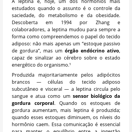
A leptina é, hoje, um dos hormônios mais
estudados quando o assunto é o controle da
saciedade, do metabolismo e da obesidade.
Descoberta em 1994 por Zhang e
colaboradores, a leptina mudou para sempre a
forma como compreendemos o papel do tecido
adiposo: não mais apenas um “estoque passivo
de gordura”, mas um
órgão endócrino ativo
,
capaz de sinalizar ao cérebro sobre o estado
energético do organismo.¹
Produzida majoritariamente pelos adipócitos
brancos — células do tecido adiposo
subcutâneo e visceral — a leptina circula pelo
sangue e atua como um
sensor biológico da
gordura corporal
. Quando os estoques de
gordura aumentam, mais leptina é produzida;
quando esses estoques diminuem, os níveis do
hormônio caem. Essa comunicação é essencial
para manter o equilíbrio entre a ingestão