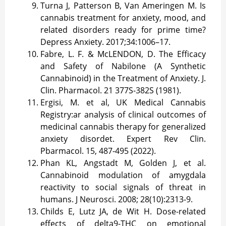
Turna J, Patterson B, Van Ameringen M. Is
cannabis treatment for anxiety, mood, and
related disorders ready for prime time?
Depress Anxiety. 2017;34:1006–17.
Fabre, L. F. & McLENDON, D. The Efficacy
and Safety of Nabilone (A Synthetic
Cannabinoid) in the Treatment of Anxiety. J.
Clin. Pharmacol. 21 377S-382S (1981).
Ergisi, M. et al, UK Medical Cannabis
Registry:ar analysis of clinical outcomes of
medicinal cannabis therapy for generalized
anxiety disordet. Expert Rev Clin.
Pbarmacol. 15, 487-495 (2022).
Phan KL, Angstadt M, Golden J, et al.
Cannabinoid modulation of amygdala
reactivity to social signals of threat in
humans. J Neurosci. 2008; 28(10):2313-9.
Childs E, Lutz JA, de Wit H. Dose-related
effects of delta9-THC on emotional