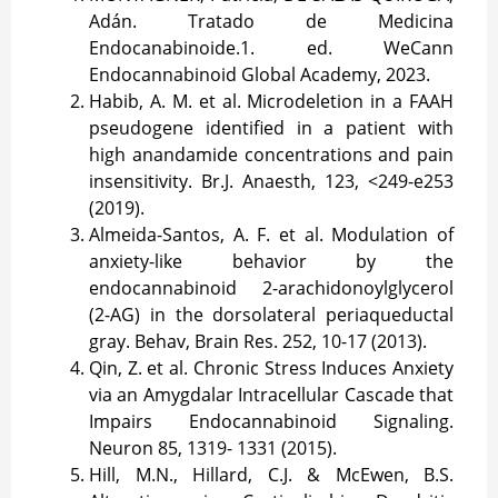
Adán. Tratado de Medicina
Endocanabinoide.1. ed. WeCann
Endocannabinoid Global Academy, 2023.
Habib, A. M. et al. Microdeletion in a FAAH
pseudogene identified in a patient with
high anandamide concentrations and pain
insensitivity. Br.J. Anaesth, 123, <249-e253
(2019).
Almeida-Santos, A. F. et al. Modulation of
anxiety-like behavior by the
endocannabinoid 2-arachidonoylglycerol
(2-AG) in the dorsolateral periaqueductal
gray. Behav, Brain Res. 252, 10-17 (2013).
Qin, Z. et al. Chronic Stress Induces Anxiety
via an Amygdalar Intracellular Cascade that
Impairs Endocannabinoid Signaling.
Neuron 85, 1319- 1331 (2015).
Hill, M.N., Hillard, C.J. & McEwen, B.S.