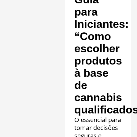
20 quadros
clínicos.
para
Saiba mais »
Iniciantes:
“Como
escolher
produtos
à base
de
cannabis
qualificado
O essencial para
tomar decisões
seguras e