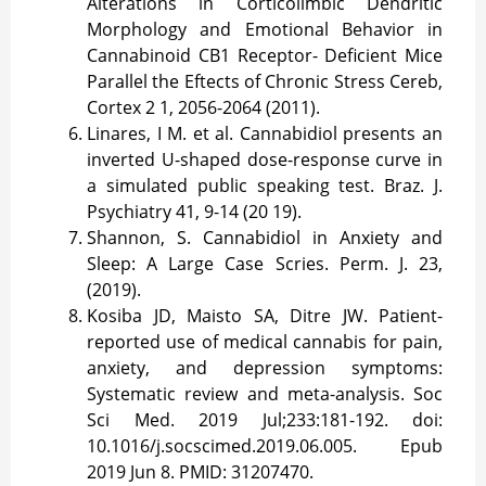
Alterations in Corticolimbic Dendritic
Morphology and Emotional Behavior in
Cannabinoid CB1 Receptor- Deficient Mice
Parallel the Eftects of Chronic Stress Cereb,
Cortex 2 1, 2056-2064 (2011).
Linares, I M. et al. Cannabidiol presents an
inverted U-shaped dose-response curve in
a simulated public speaking test. Braz. J.
Psychiatry 41, 9-14 (20 19).
Shannon, S. Cannabidiol in Anxiety and
Sleep: A Large Case Scries. Perm. J. 23,
(2019).
Kosiba JD, Maisto SA, Ditre JW. Patient-
reported use of medical cannabis for pain,
anxiety, and depression symptoms:
Systematic review and meta-analysis. Soc
Sci Med. 2019 Jul;233:181-192. doi:
10.1016/j.socscimed.2019.06.005. Epub
2019 Jun 8. PMID: 31207470.