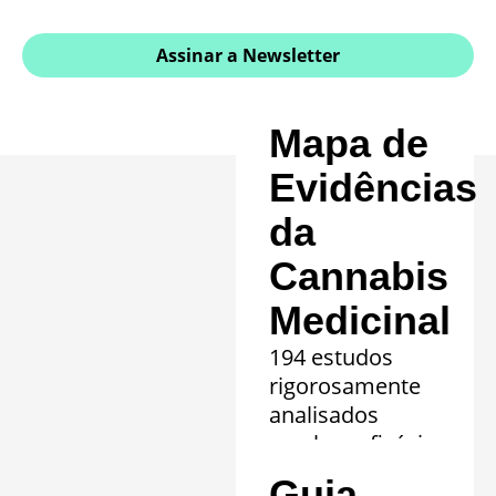
Assinar a Newsletter
Mapa de
Evidências
da
Cannabis
Medicinal
194 estudos
rigorosamente
analisados
revelam eficácia
comprovada em
Guia