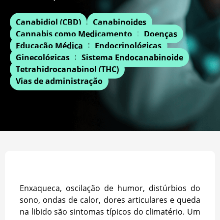
Canabidiol (CBD)
Canabinoides
Cannabis como Medicamento
Doenças
Educação Médica
Endocrinológicas
Ginecológicas
Sistema Endocanabinoide
Tetrahidrocanabinol (THC)
Vias de administração
Enxaqueca, oscilação de humor, distúrbios do
sono, ondas de calor, dores articulares e queda
na libido são sintomas típicos do climatério. Um