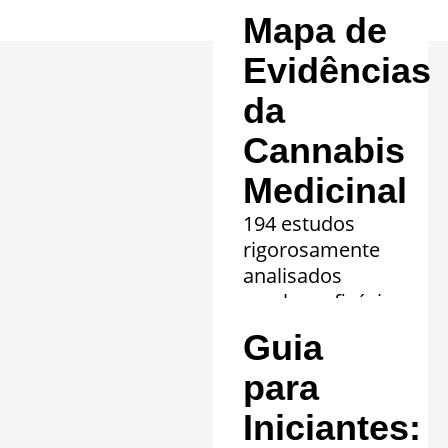
Mapa de
Evidências
da
Cannabis
Medicinal
194 estudos
rigorosamente
analisados
revelam eficácia
comprovada em
Guia
20 quadros
clínicos.
para
Saiba mais »
Iniciantes: