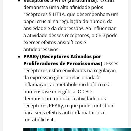
Receptores 5-HT1A (Serotonina):
O CBD
demonstra uma alta afinidade pelos
receptores 5-HT1A, que desempenham um
papel crucial na regulação do humor, da
ansiedade e da depressão³. Ao influenciar
a atividade desses receptores, o CBD pode
exercer efeitos ansiolíticos e
antidepressivos.
PPARγ (Receptores Ativados por
Proliferadores de Peroxissomas)
:
Esses
receptores estão envolvidos na regulação
da expressão gênica relacionada à
inflamação, ao
metabolismo lipídico e à
homeostase energética. O CBD
demonstrou modular a atividade dos
receptores PPARγ, o que pode contribuir
para seus efeitos anti-inflamatórios e
metabólicos
4
.