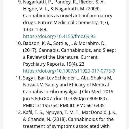
Nagarkatti, P., Pandey, R., Rieder, S. A.,
Hegde, V. L., & Nagarkatti, M. (2009).
Cannabinoids as novel anti-inflammatory
drugs. Future Medicinal Chemistry, 1(7),
1333–1349.
https://doi.org/10.4155/fmc.09.93
Babson, K. A., Sottile, J., & Morabito, D.
(2017). Cannabis, Cannabinoids, and Sleep:
a Review of the Literature. Current
Psychiatry Reports, 19(4), 23.
https://doi.org/10.1007/s11920-017-0775-9
Sagy I, Bar-Lev Schleider L, Abu-Shakra M,
Novack V. Safety and Efficacy of Medical
Cannabis in Fibromyalgia. J Clin Med. 2019
Jun 5;8(6):807. doi: 10.3390/jcm8060807.
PMID: 31195754; PMCID: PMC6616435.
Kafil, T. S., Nguyen, T. M. T., MacDonald, J. K.,
& Chande, N. (2018). Cannabinoids for the
treatment of symptoms associated with