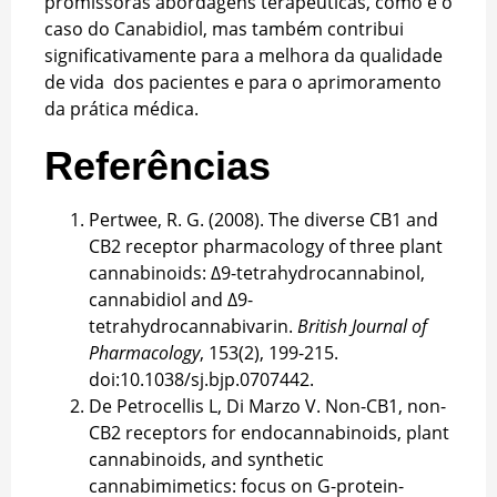
promissoras abordagens terapêuticas, como é o
caso do Canabidiol, mas também contribui
significativamente para a melhora da qualidade
de vida dos pacientes e para o aprimoramento
da prática médica.
Referências
Pertwee, R. G. (2008). The diverse CB1 and
CB2 receptor pharmacology of three plant
cannabinoids: Δ9-tetrahydrocannabinol,
cannabidiol and Δ9-
tetrahydrocannabivarin.
British Journal of
Pharmacology
, 153(2), 199-215.
doi:10.1038/sj.bjp.0707442.
De Petrocellis L, Di Marzo V. Non-CB1, non-
CB2 receptors for endocannabinoids, plant
cannabinoids, and synthetic
cannabimimetics: focus on G-protein-