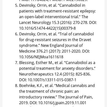
Devinsky, Orrin, et al. “Cannabidiol in
patients with treatment-resistant epilepsy:
an open-label interventional trial.” The
Lancet Neurology 15.3 (2016): 270-278. DOI:
10.1016/S1474-4422(15)00379-8
Devinsky, Orrin, et al. “Trial of cannabidiol
for drug-resistant seizures in the Dravet
syndrome.” New England Journal of
Medicine 376.21 (2017): 2011-2020. DOI:
10.1056/NEJMoa1611618
Blessing, Esther M., et al. “Cannabidiol as a
potential treatment for anxiety disorders.”
Neurotherapeutics 12.4 (2015): 825-836.
DOI: 10.1007/s13311-015-0387-1
Boehnke, K.F., et al. “Medical cannabis and
the treatment of chronic pain: an
introductory review.” The Journal of Pain,
2019. DOI: 10.1016/j.jpain.2019.11.001