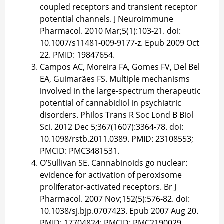
coupled receptors and transient receptor
potential channels. J Neuroimmune
Pharmacol. 2010 Mar;5(1):103-21. doi:
10.1007/s11481-009-9177-z. Epub 2009 Oct
22. PMID: 19847654.
Campos AC, Moreira FA, Gomes FV, Del Bel
EA, Guimarães FS. Multiple mechanisms
involved in the large-spectrum therapeutic
potential of cannabidiol in psychiatric
disorders. Philos Trans R Soc Lond B Biol
Sci. 2012 Dec 5;367(1607):3364-78. doi:
10.1098/rstb.2011.0389. PMID: 23108553;
PMCID: PMC3481531.
O’Sullivan SE. Cannabinoids go nuclear:
evidence for activation of peroxisome
proliferator-activated receptors. Br J
Pharmacol. 2007 Nov;152(5):576-82. doi:
10.1038/sj.bjp.0707423. Epub 2007 Aug 20.
PMID: 17704824; PMCID: PMC2190029.