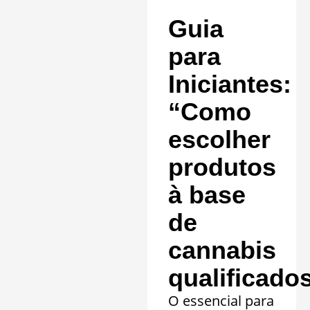
comprovada em
Guia
20 quadros
clínicos.
para
Saiba mais »
Iniciantes:
“Como
escolher
produtos
à base
de
cannabis
qualificado
O essencial para