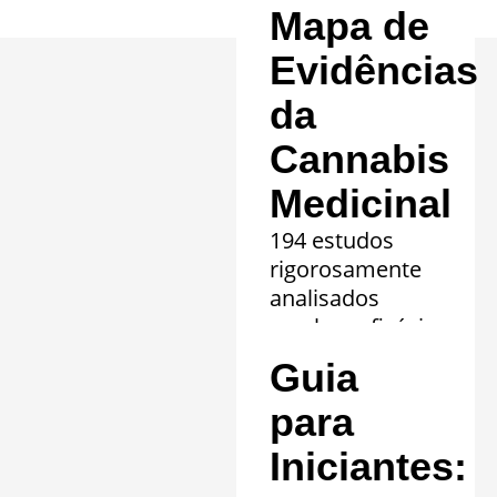
Mapa de
Evidências
da
Cannabis
Medicinal
194 estudos
rigorosamente
analisados
revelam eficácia
comprovada em
Guia
20 quadros
clínicos.
para
Saiba mais »
Iniciantes: