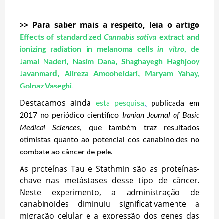
>> Para saber mais a respeito, leia o artigo
Effects of standardized
Cannabis sativa
extract and
ionizing radiation in melanoma cells
in vitro
, de
,
,
Jamal Naderi
Nasim Dana
Shaghayegh Haghjooy
d,
,
Javanmar
Alireza Amooheidari
Maryam Yahay,
Golnaz Vaseghi.
Destacamos ainda
esta pesquisa
,
publicada em
2017 no periódico científico
Iranian Journal of Basic
Medical Sciences
, que também traz resultados
otimistas quanto ao p
otencial dos canabinoides no
combate ao câncer de pele.
As proteínas Tau e Stathmin são as proteínas-
chave nas metástases desse tipo de câncer.
Neste experimento, a administração de
canabinoides diminuiu significativamente a
migração celular e a expressão dos genes das