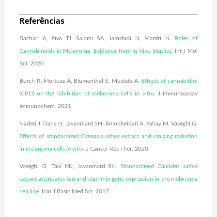
Referências
Bachari A, Piva TJ, Salami SA, Jamshidi N, Mantri N.
Roles of
Cannabinoids in Melanoma: Evidence from In Vivo Studies
. Int J Mol
Sci. 2020.
Burch R, Mortuza A, Blumenthal E, Mustafa A.
Effects of cannabidiol
(CBD) on the inhibition of melanoma cells in vitro
. J Immunoassay
Immunochem. 2021.
Naderi J, Dana N, Javanmard SH, Amooheidari A, Yahay M, Vaseghi G.
Effects of standardized
Cannabis sativa
extract and ionizing radiation
in melanoma cells
in vitro
. J Cancer Res Ther. 2020.
Vaseghi G, Taki MJ, Javanmard SH.
Standardized
Cannabis sativa
extract attenuates tau and stathmin gene expression in the melanoma
cell line.
Iran J Basic Med Sci. 2017.