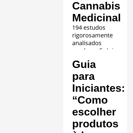
Cannabis
Medicinal
194 estudos
rigorosamente
analisados
revelam eficácia
comprovada em
Guia
20 quadros
clínicos.
para
Saiba mais »
Iniciantes:
“Como
escolher
produtos