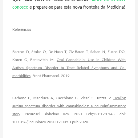
conosco
e prepare-se para esta nova fronteira da Medicina!
Referências
Barchel D, Stolar O, De-Haan T, Ziv-Baran T, Saban N, Fuchs DO,
Koren G, Berkovitch M.
Oral Cannabidiol Use in Children With
Autism Spectrum Disorder to Treat Related Symptoms and Co-
morbidities
. Front Pharmacol. 2019.
Carbone E, Manduca A, Cacchione C, Vicari S, Trezza V.
Healing
autism spectrum disorder with cannabinoids: a neuroinflammatory
story
. Neurosci Biobehav Rev. 2021 Feb;121:128-143. doi:
10.1016/j.neubiorev.2020.12.009. Epub 2020.