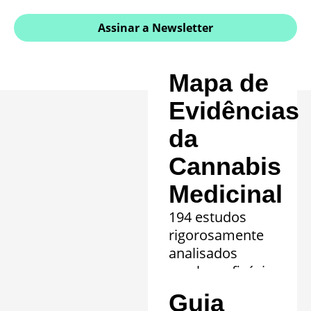
Assinar a Newsletter
Mapa de
Evidências
da
Cannabis
Medicinal
194 estudos
rigorosamente
analisados
revelam eficácia
comprovada em
Guia
20 quadros