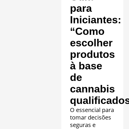
clínicos.
para
Saiba mais »
Iniciantes:
“Como
escolher
produtos
à base
de
cannabis
qualificado
O essencial para
tomar decisões
seguras e