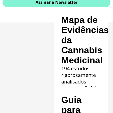
Assinar a Newsletter
Mapa de
Evidências
da
Cannabis
Medicinal
194 estudos
rigorosamente
analisados
revelam eficácia
comprovada em
Guia
20 quadros
clínicos.
para