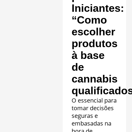
Saiba mais »
Iniciantes:
“Como
escolher
produtos
à base
de
cannabis
qualificado
O essencial para
tomar decisões
seguras e
embasadas na
hora de