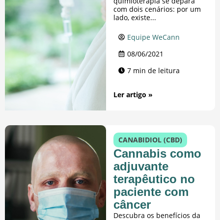
quimioterapia se depara
com dois cenários: por um
lado, existe...
Equipe WeCann
08/06/2021
7 min de leitura
Ler artigo »
CANABIDIOL (CBD)
Cannabis como
adjuvante
terapêutico no
paciente com
câncer
Descubra os benefícios da