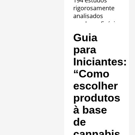
194 estudos
rigorosamente
analisados
revelam eficácia
comprovada em
Guia
20 quadros
clínicos.
para
Saiba mais »
Iniciantes:
“Como
escolher
produtos
à base
de
cannabis