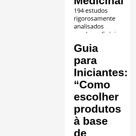
Medicinal
194 estudos
rigorosamente
analisados
revelam eficácia
comprovada em
Guia
20 quadros
clínicos.
para
Saiba mais »
Iniciantes:
“Como
escolher
produtos
à base
de