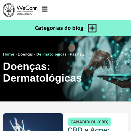
Home
»
Doenças
»
Dermatológicas
»
Página 2
Doenças:
Dermatológicas
CANABIDIOL (CBD)
CBD e Acne: