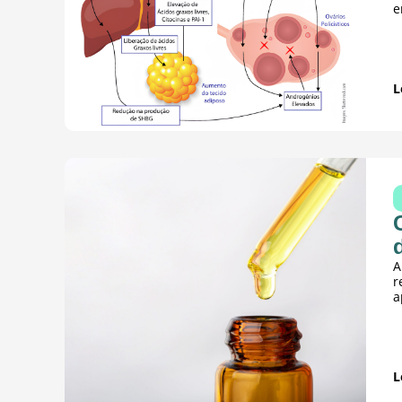
e
L
A
r
a
L