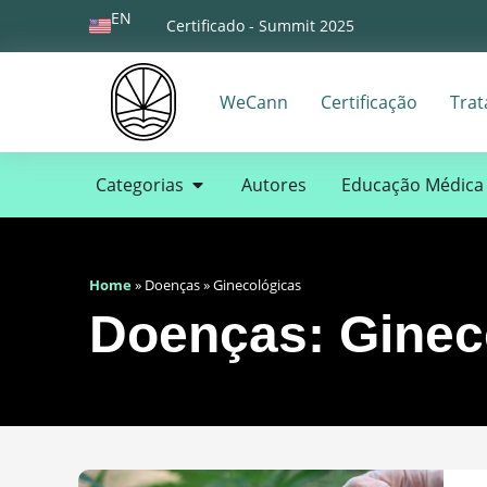
EN
Certificado - Summit 2025
WeCann
Certificação
Tra
Categorias
Autores
Educação Médica
Home
»
Doenças
»
Ginecológicas
Doenças: Ginec