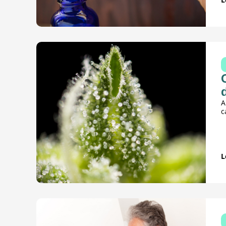
A
c
L