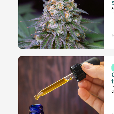
A
m
L
I
d
L