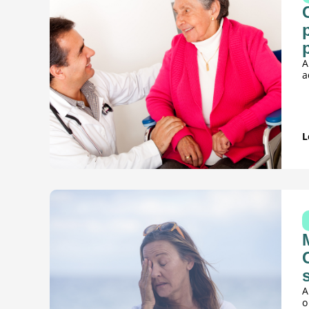
A
a
L
A
o