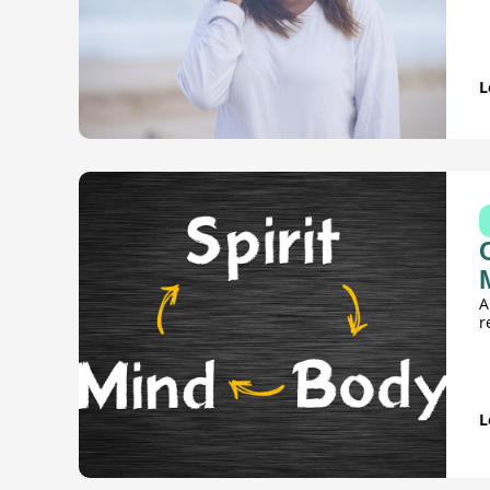
L
A
r
L