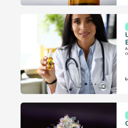
A
c
L