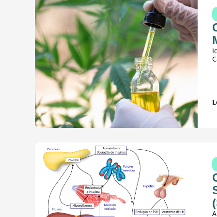
I
C
L
A