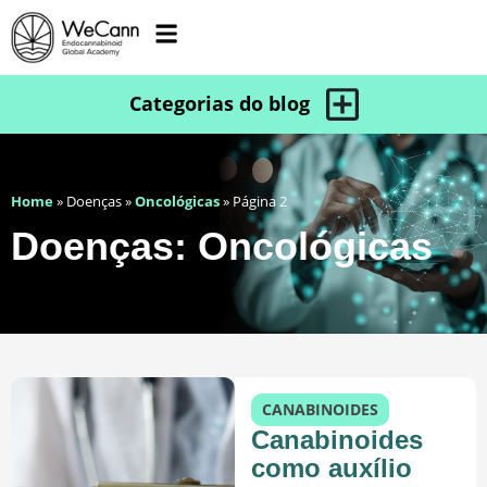
Home
»
Doenças
»
Oncológicas
»
Página 2
Doenças: Oncológicas
CANABINOIDES
Canabinoides
como auxílio