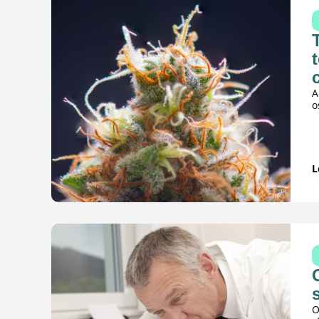
A
o
L
O