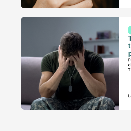
P
d
T
L