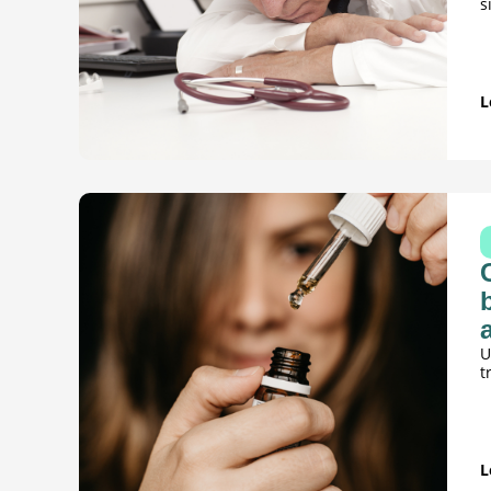
s
L
U
t
L