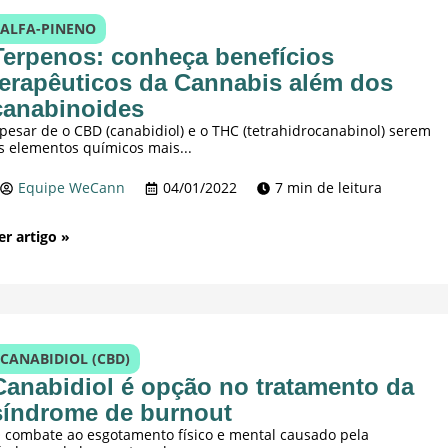
ALFA-PINENO
Terpenos: conheça benefícios
terapêuticos da Cannabis além dos
canabinoides
pesar de o CBD (canabidiol) e o THC (tetrahidrocanabinol) serem
s elementos químicos mais...
Equipe WeCann
04/01/2022
7 min de leitura
er artigo »
CANABIDIOL (CBD)
Canabidiol é opção no tratamento da
síndrome de burnout
 combate ao esgotamento físico e mental causado pela